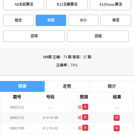
A9太初算法
R12玉衡算法
A12Nexus算法
组合
杀组
大小
单双
双项
双组
100期 正确：73 期 错误：27 期
正确率：73%
预测
走势
统计
期号
号码
预测
结果
大
08081311
---
殺
---
单
大
08081310
0+0+9=09
殺
中
单
大
08081309
0+2+0=02
殺
中
双