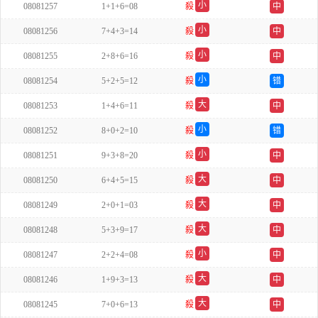
小
08081257
1+1+6=08
殺
中
单
小
08081256
7+4+3=14
殺
中
双
小
08081255
2+8+6=16
殺
中
单
小
08081254
5+2+5=12
殺
错
双
大
08081253
1+4+6=11
殺
中
双
小
08081252
8+0+2=10
殺
错
双
小
08081251
9+3+8=20
殺
中
单
大
08081250
6+4+5=15
殺
中
双
大
08081249
2+0+1=03
殺
中
双
大
08081248
5+3+9=17
殺
中
双
小
08081247
2+2+4=08
殺
中
单
大
08081246
1+9+3=13
殺
中
双
大
08081245
7+0+6=13
殺
中
双