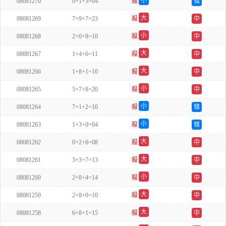
小
08081270
0+1+3=04
殺
错
双
大
08081269
7+9+7=23
殺
中
双
小
08081268
2+0+8=10
殺
中
单
大
08081267
1+4+6=11
殺
中
双
大
08081266
1+8+1=10
殺
中
双
小
08081265
5+7+8=20
殺
中
双
小
08081264
7+1+2=10
殺
错
双
小
08081263
1+3+0=04
殺
错
双
大
08081262
0+2+6=08
殺
中
单
大
08081261
3+3+7=13
殺
中
单
小
08081260
2+8+4=14
殺
中
单
大
08081259
2+8+0=10
殺
中
双
大
08081258
6+8+1=15
殺
中
双