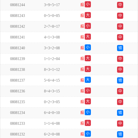
小
08081244
3+9+5=17
殺
中
单
大
08081243
0+5+0=05
殺
中
单
小
08081242
2+7+8=17
殺
中
双
大
08081241
4+1+3=08
殺
中
单
小
08081240
3+3+2=08
殺
错
双
大
08081239
1+1+2=04
殺
中
单
大
08081238
8+3+1=12
殺
中
单
大
08081237
5+6+4=15
殺
错
单
小
08081236
8+4+3=15
殺
中
双
大
08081235
0+2+3=05
殺
中
单
小
08081234
6+4+0=10
殺
错
双
大
08081233
1+1+6=08
殺
中
双
小
08081232
6+2+0=08
殺
错