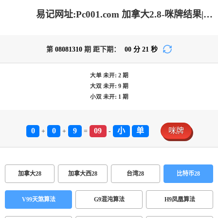
易记网址:Pc001.com 加拿大2.8-咪牌结果|PC结果查询|加拿大2.8在线|加拿大2.8结果分析|加拿大2.8 PC查询结果预测_火热优质的预测网站!
第
08081310
期 距下期：
00
分
21
秒
大单
未开:
2
期
大双
未开:
9
期
小双
未开:
1
期
0
0
9
09
小
单
咪牌
+
+
=
-
加拿大28
加拿大西28
台湾28
比特币28
V99天煞算法
G9混沌算法
H9凤凰算法