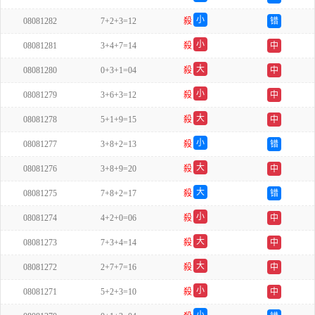
单
小
08081282
7+2+3=12
殺
错
双
小
08081281
3+4+7=14
殺
中
单
大
08081280
0+3+1=04
殺
中
双
小
08081279
3+6+3=12
殺
中
单
大
08081278
5+1+9=15
殺
中
双
小
08081277
3+8+2=13
殺
错
单
大
08081276
3+8+9=20
殺
中
单
大
08081275
7+8+2=17
殺
错
单
小
08081274
4+2+0=06
殺
中
单
大
08081273
7+3+4=14
殺
中
单
大
08081272
2+7+7=16
殺
中
单
小
08081271
5+2+3=10
殺
中
单