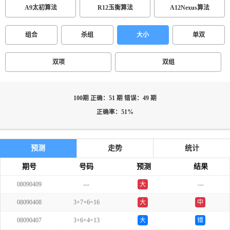
A9太初算法
R12玉衡算法
A12Nexus算法
组合
杀组
大小
单双
双项
双组
100期 正确：51 期 错误：49 期
正确率：51%
预测
走势
统计
期号
号码
预测
结果
08090409
---
大
---
单
08090408
3+7+6=16
大
中
08090407
3+6+4=13
大
错