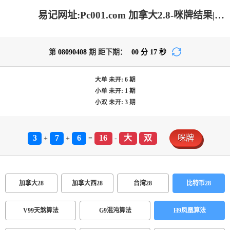
易记网址:Pc001.com 加拿大2.8-咪牌结果|PC结果查询|加拿大2.8在线|加拿大2.8结果分析|加拿大2.8 PC查询结果预测_火热优质的预测网站!
第
08090408
期 距下期：
00
分
17
秒
大单
未开:
6
期
小单
未开:
1
期
小双
未开:
3
期
3
7
6
16
大
双
咪牌
+
+
=
-
加拿大28
加拿大西28
台湾28
比特币28
V99天煞算法
G9混沌算法
H9凤凰算法