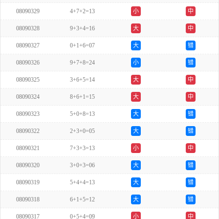
08090329
4+7+2=13
小
中
08090328
9+3+4=16
大
中
08090327
0+1+6=07
大
错
08090326
9+7+8=24
小
错
08090325
3+6+5=14
大
中
08090324
8+6+1=15
大
中
08090323
5+0+8=13
大
错
08090322
2+3+0=05
大
错
08090321
7+3+3=13
小
中
08090320
3+0+3=06
大
错
08090319
5+4+4=13
大
错
08090318
6+1+5=12
大
错
08090317
0+5+4=09
小
中