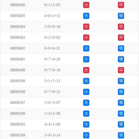
08090406
0+1+2=03
小
中
08090405
4+6+2=12
大
错
08090404
2+8+0=10
小
中
08090403
0+2+0=02
小
中
08090402
6+9+6=21
小
错
08090401
9+7+4=20
小
错
08090400
9+7+0=16
大
中
08090399
5+1+7=13
大
错
08090398
6+7+8=21
小
错
08090397
2+0+5=07
大
错
08090396
2+4+2=08
大
错
08090395
4+4+1=09
大
错
08090394
3+8+3=14
小
错