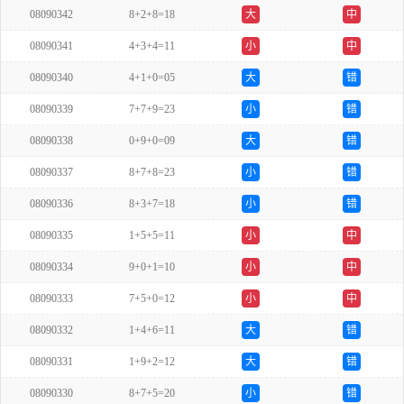
08090342
8+2+8=18
大
中
08090341
4+3+4=11
小
中
08090340
4+1+0=05
大
错
08090339
7+7+9=23
小
错
08090338
0+9+0=09
大
错
08090337
8+7+8=23
小
错
08090336
8+3+7=18
小
错
08090335
1+5+5=11
小
中
08090334
9+0+1=10
小
中
08090333
7+5+0=12
小
中
08090332
1+4+6=11
大
错
08090331
1+9+2=12
大
错
08090330
8+7+5=20
小
错