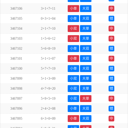
3467106
3+1+7=11
小单
大双
中
3467105
0+3+1=04
小单
大双
错
3467104
2+1+7=10
小双
大单
中
3467103
1+5+6=12
小双
大单
中
3467102
5+6+8=19
小单
大双
错
3467101
5+1+1=07
小单
大双
中
3467100
5+7+7=19
小单
大双
错
3467099
5+1+3=09
小双
大单
错
3467098
4+7+9=20
小双
大单
错
3467097
5+9+5=19
小双
大单
中
3467096
2+4+2=08
小单
大双
错
3467095
6+3+0=09
小单
大双
中