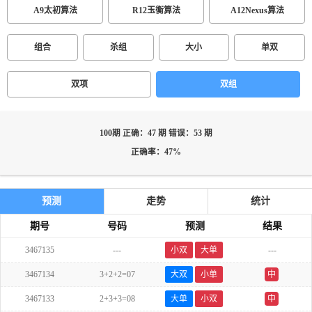
A9太初算法
R12玉衡算法
A12Nexus算法
组合
杀组
大小
单双
双项
双组
100期 正确：47 期 错误：53 期
正确率：47%
预测
走势
统计
期号
号码
预测
结果
3467135
---
小双
大单
---
3467134
3+2+2=07
大双
小单
中
3467133
2+3+3=08
大单
小双
中