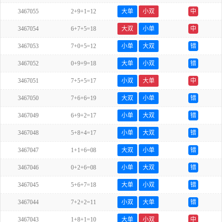
3467055
2+9+1=12
大单
小双
中
3467054
6+7+5=18
大双
小单
中
3467053
7+0+5=12
小单
大双
错
3467052
0+9+9=18
大单
小双
错
3467051
7+5+5=17
小双
大单
中
3467050
7+6+6=19
大双
小单
错
3467049
6+9+2=17
小单
大双
错
3467048
5+8+4=17
小单
大双
错
3467047
1+1+6=08
大双
小单
错
3467046
0+2+6=08
小单
大双
错
3467045
5+6+7=18
大单
小双
错
3467044
7+2+2=11
小双
大单
错
3467043
1+8+1=10
大单
小双
中