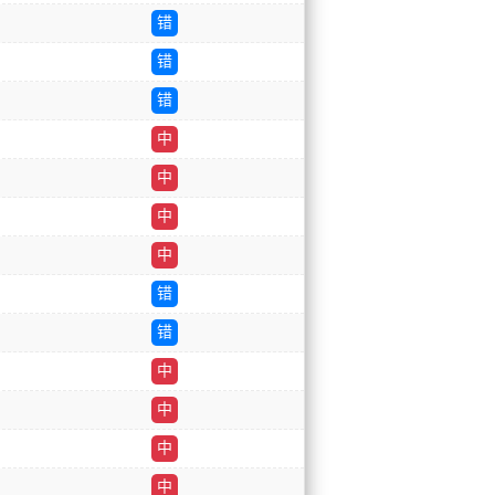
错
错
错
中
中
中
中
错
错
中
中
中
中