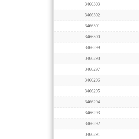
3466303
3466302
3466301
3466300
3466299
3466298
3466297
3466296
3466295
3466294
3466293
3466292
3466291