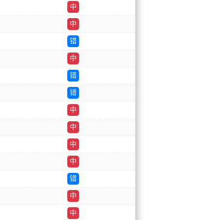
中
中
错
中
错
错
中
中
中
中
错
中
中