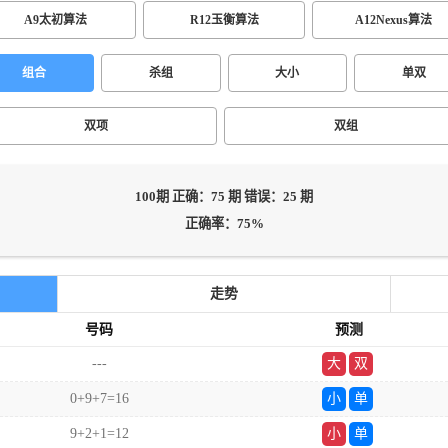
A9太初算法
R12玉衡算法
A12Nexus算法
组合
杀组
大小
单双
双项
双组
100期 正确：75 期 错误：25 期
正确率：75%
走势
号码
预测
---
大
双
0+9+7=16
小
单
9+2+1=12
小
单