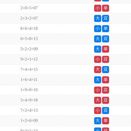
2+0+5=07
小
单
2+3+2=07
大
双
8+6+4=18
小
单
0+5+8=13
大
双
5+2+2=09
大
单
9+2+1=12
小
双
7+4+4=15
大
双
1+6+4=11
大
单
1+9+0=10
小
双
5+4+9=18
大
双
7+2+4=13
小
双
1+2+6=09
大
单
9+4+1=14
小
双