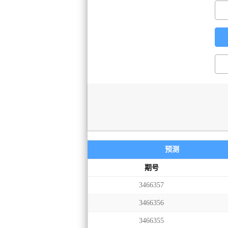
预测
期号
3466357
3466356
3466355