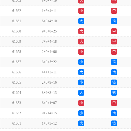
61663
3+9+7=19
大
中
61662
1+6+4=11
小
中
61661
6+0+4=10
大
错
61660
9+8+8=25
大
中
61659
7+7+4=18
大
中
61658
2+0+4=06
小
中
61657
8+9+5=22
小
错
61656
4+4+3=11
大
错
61655
2+5+9=16
小
错
61654
8+2+3=13
大
错
61653
6+0+1=07
小
中
61652
9+2+4=15
小
错
61651
1+8+3=12
大
错