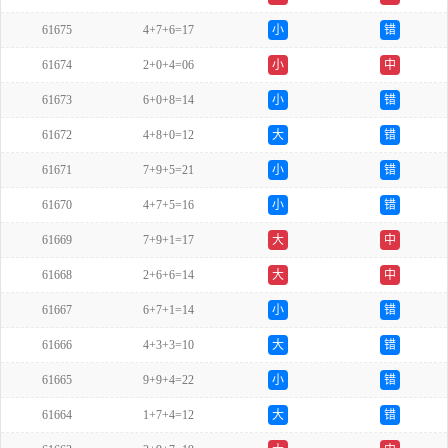
61675
4+7+6=17
小
错
61674
2+0+4=06
小
中
61673
6+0+8=14
小
错
61672
4+8+0=12
大
错
61671
7+9+5=21
小
错
61670
4+7+5=16
小
错
61669
7+9+1=17
大
中
61668
2+6+6=14
大
中
61667
6+7+1=14
小
错
61666
4+3+3=10
大
错
61665
9+9+4=22
小
错
61664
1+7+4=12
大
错