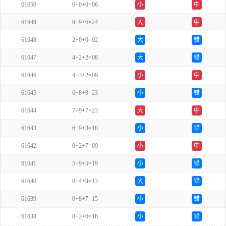
61650
6+0+0=06
小
中
61649
9+9+6=24
大
中
61648
2+0+0=02
大
错
61647
4+2+2=08
大
错
61646
4+3+2=09
小
中
61645
6+8+9=23
小
错
61644
7+9+7=23
大
中
61643
6+9+3=18
小
错
61642
0+2+7=09
小
中
61641
5+9+5=19
小
错
61640
0+4+9=13
大
错
61639
0+8+7=15
小
错
61638
8+2+6=16
小
错