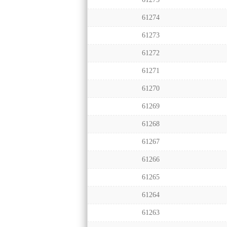
61274
61273
61272
61271
61270
61269
61268
61267
61266
61265
61264
61263