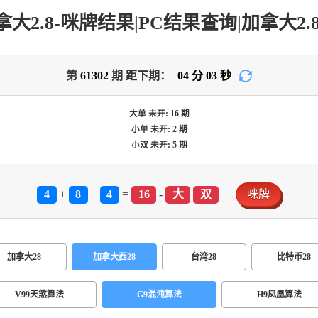
第
61302
期 距下期：
04
分
03
秒
大单
未开:
16
期
小单
未开:
2
期
小双
未开:
5
期
4
+
8
+
4
=
16
-
大
双
咪牌
加拿大28
加拿大西28
台湾28
比特币28
V99天煞算法
G9混沌算法
H9凤凰算法