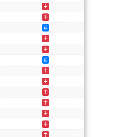
中
中
错
中
中
错
中
中
中
中
中
中
中