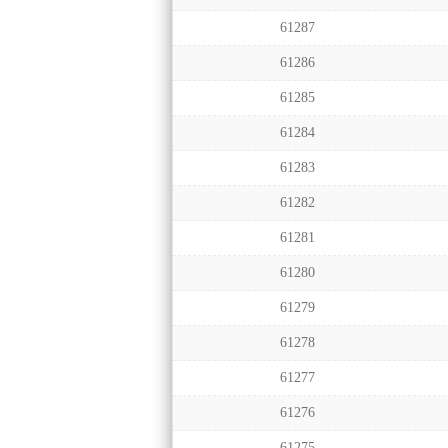
61287
61286
61285
61284
61283
61282
61281
61280
61279
61278
61277
61276
61275