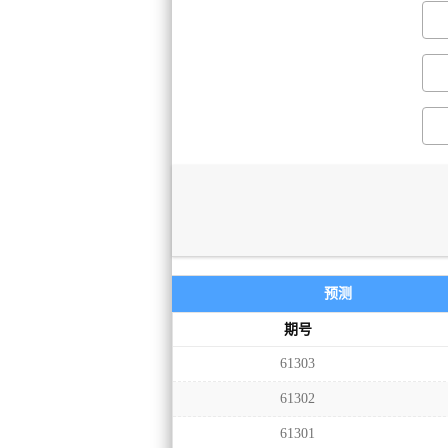
预测
期号
61303
61302
61301