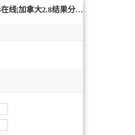
易记网址:Pc001.com 加拿大2.8-咪牌结果|PC结果查询|加拿大2.8在线|加拿大2.8结果分析|加拿大2.8 PC查询结果预测_火热优质的预测网站!