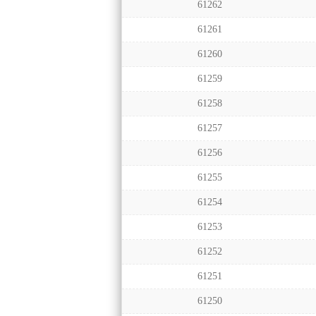
61262
61261
61260
61259
61258
61257
61256
61255
61254
61253
61252
61251
61250