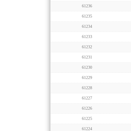
61236
61235
61234
61233
61232
61231
61230
61229
61228
61227
61226
61225
61224