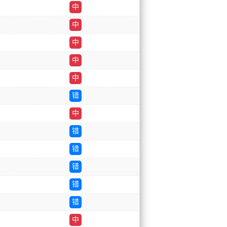
中
中
中
中
中
错
中
错
错
错
错
错
中