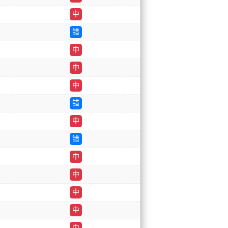
中
错
中
中
中
错
中
错
中
中
中
中
中