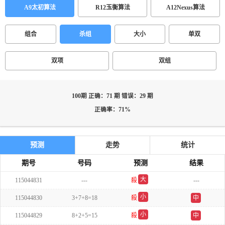
A9太初算法
R12玉衡算法
A12Nexus算法
组合
杀组
大小
单双
双项
双组
100期 正确：71 期 错误：29 期
正确率：71%
预测
走势
统计
期号
号码
预测
结果
大
115044831
---
殺
---
单
小
115044830
3+7+8=18
殺
中
双
小
115044829
8+2+5=15
殺
中
双