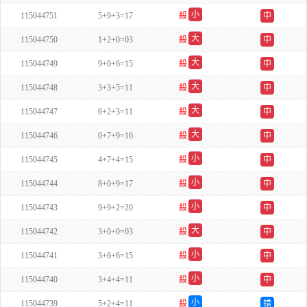
双
小
115044751
5+9+3=17
殺
中
单
大
115044750
1+2+0=03
殺
中
单
大
115044749
9+0+6=15
殺
中
双
大
115044748
3+3+5=11
殺
中
双
大
115044747
6+2+3=11
殺
中
单
大
115044746
0+7+9=16
殺
中
单
小
115044745
4+7+4=15
殺
中
双
小
115044744
8+0+9=17
殺
中
单
小
115044743
9+9+2=20
殺
中
双
大
115044742
3+0+0=03
殺
中
双
小
115044741
3+6+6=15
殺
中
单
小
115044740
3+4+4=11
殺
中
双
小
115044739
5+2+4=11
殺
错