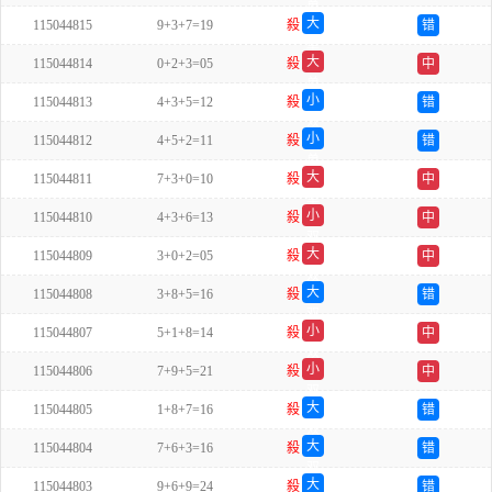
单
大
115044815
9+3+7=19
殺
错
单
大
115044814
0+2+3=05
殺
中
单
小
115044813
4+3+5=12
殺
错
双
小
115044812
4+5+2=11
殺
错
单
大
115044811
7+3+0=10
殺
中
单
小
115044810
4+3+6=13
殺
中
双
大
115044809
3+0+2=05
殺
中
双
大
115044808
3+8+5=16
殺
错
双
小
115044807
5+1+8=14
殺
中
双
小
115044806
7+9+5=21
殺
中
双
大
115044805
1+8+7=16
殺
错
双
大
115044804
7+6+3=16
殺
错
双
大
115044803
9+6+9=24
殺
错