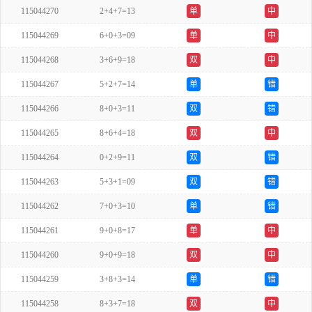
115044270
2+4+7=13
单
中
115044269
6+0+3=09
单
中
115044268
3+6+9=18
双
中
115044267
5+2+7=14
单
错
115044266
8+0+3=11
双
错
115044265
8+6+4=18
双
中
115044264
0+2+9=11
双
错
115044263
5+3+1=09
双
错
115044262
7+0+3=10
单
错
115044261
9+0+8=17
单
中
115044260
9+0+9=18
双
中
115044259
3+8+3=14
单
错
115044258
8+3+7=18
双
中