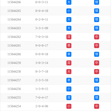
115044266
8+0+3=11
大
错
115044265
8+6+4=18
小
错
115044264
0+2+9=11
大
错
115044263
5+3+1=09
大
错
115044262
7+0+3=10
双
中
115044261
9+0+8=17
单
中
115044260
9+0+9=18
单
错
115044259
3+8+3=14
双
中
115044258
8+3+7=18
大
中
115044257
2+3+5=10
单
错
115044256
1+5+9=15
小
错
115044255
7+6+4=17
双
错
115044254
2+0+4=06
小
中