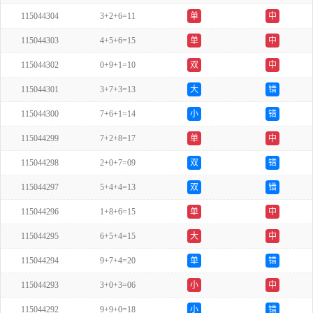
115044304
3+2+6=11
单
中
115044303
4+5+6=15
单
中
115044302
0+9+1=10
双
中
115044301
3+7+3=13
大
错
115044300
7+6+1=14
小
错
115044299
7+2+8=17
单
中
115044298
2+0+7=09
双
错
115044297
5+4+4=13
双
错
115044296
1+8+6=15
单
中
115044295
6+5+4=15
大
中
115044294
9+7+4=20
单
错
115044293
3+0+3=06
小
中
115044292
9+9+0=18
小
错