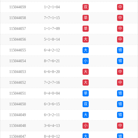
115044059
1+2+1=04
双
中
115044058
7+7+1=15
单
中
115044057
1+1+7=09
单
中
115044056
5+1+8=14
大
中
115044055
6+4+2=12
大
错
115044054
8+7+6=21
小
错
115044053
6+6+8=20
大
中
115044052
7+2+7=16
大
中
115044051
0+4+0=04
单
错
115044050
6+3+6=15
双
错
115044049
6+3+2=11
大
错
115044048
3+6+4=13
小
中
115044047
8+4+0=12
大
错