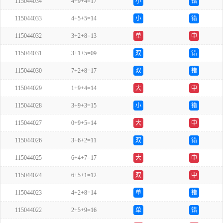
115044034
4+9+4=17
小
错
115044033
4+5+5=14
小
错
115044032
3+2+8=13
单
中
115044031
3+1+5=09
双
错
115044030
7+2+8=17
双
错
115044029
1+9+4=14
大
中
115044028
3+9+3=15
小
错
115044027
0+9+5=14
大
中
115044026
3+6+2=11
双
错
115044025
6+4+7=17
大
中
115044024
6+5+1=12
双
中
115044023
4+2+8=14
单
错
115044022
2+5+9=16
单
错