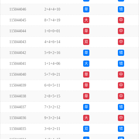
115044046
2+4+4=10
单
错
115044045
8+7+4=19
大
中
115044044
1+0+0=01
单
中
115044043
4+4+6=14
双
中
115044042
5+9+2=16
单
错
115044041
1+1+4=06
大
错
115044040
5+7+9=21
单
中
115044039
6+0+5=11
单
中
115044038
2+8+5=15
单
中
115044037
7+3+2=12
单
错
115044036
9+3+2=14
大
中
115044035
3+6+2=11
双
错