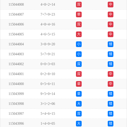
115044008
4+8+2=14
双
中
115044007
7+7+9=23
单
中
115044006
4+8+4=16
双
中
115044005
4+6+5=15
大
中
115044004
3+8+9=20
小
错
115044003
5+7+9=21
小
错
115044002
0+0+3=03
双
错
115044001
0+2+8=10
双
中
115044000
0+5+6=11
单
中
115043999
9+5+0=14
单
错
115043998
3+1+2=06
大
错
115043997
5+4+6=15
双
错
115043996
1+4+0=05
大
错