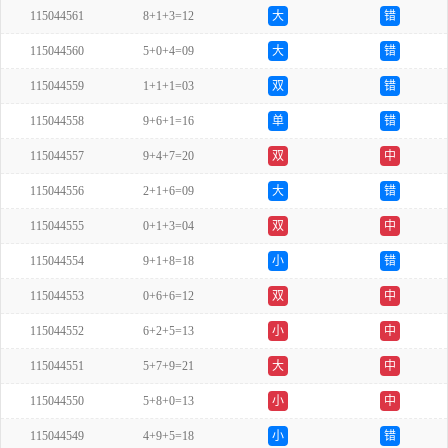
115044561
8+1+3=12
大
错
115044560
5+0+4=09
大
错
115044559
1+1+1=03
双
错
115044558
9+6+1=16
单
错
115044557
9+4+7=20
双
中
115044556
2+1+6=09
大
错
115044555
0+1+3=04
双
中
115044554
9+1+8=18
小
错
115044553
0+6+6=12
双
中
115044552
6+2+5=13
小
中
115044551
5+7+9=21
大
中
115044550
5+8+0=13
小
中
115044549
4+9+5=18
小
错