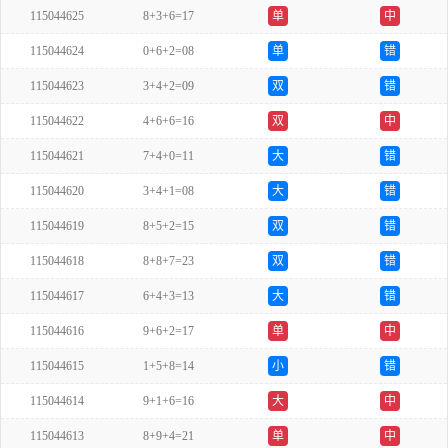
115044625
8+3+6=17
单
中
115044624
0+6+2=08
单
错
115044623
3+4+2=09
双
错
115044622
4+6+6=16
双
中
115044621
7+4+0=11
大
错
115044620
3+4+1=08
大
错
115044619
8+5+2=15
双
错
115044618
8+8+7=23
双
错
115044617
6+4+3=13
大
错
115044616
9+6+2=17
单
中
115044615
1+5+8=14
小
错
115044614
9+1+6=16
大
中
115044613
8+9+4=21
单
中