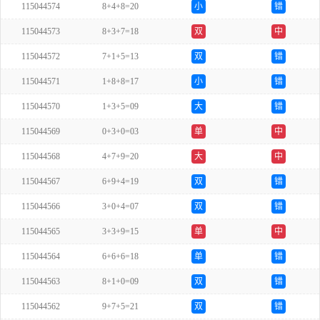
115044574
8+4+8=20
小
错
115044573
8+3+7=18
双
中
115044572
7+1+5=13
双
错
115044571
1+8+8=17
小
错
115044570
1+3+5=09
大
错
115044569
0+3+0=03
单
中
115044568
4+7+9=20
大
中
115044567
6+9+4=19
双
错
115044566
3+0+4=07
双
错
115044565
3+3+9=15
单
中
115044564
6+6+6=18
单
错
115044563
8+1+0=09
双
错
115044562
9+7+5=21
双
错