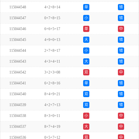
115044548
4+2+8=14
单
错
115044547
0+7+8=15
小
错
115044546
6+6+5=17
单
中
115044545
4+9+0=13
大
错
115044544
2+7+8=17
小
错
115044543
4+3+4=11
大
错
115044542
3+2+3=08
双
中
115044541
6+2+8=16
单
错
115044540
8+4+9=21
双
错
115044539
4+2+7=13
双
错
115044538
8+3+0=11
小
中
115044537
8+7+4=19
大
中
115044536
0+5+7=12
双
中